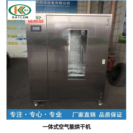
黄
热
粉
泵
虫
干
干
燥
燥
机
设
八
备
角
微
茯
波
苓
纸
热
制
泵
品
干
一体式空气能烘干机
干