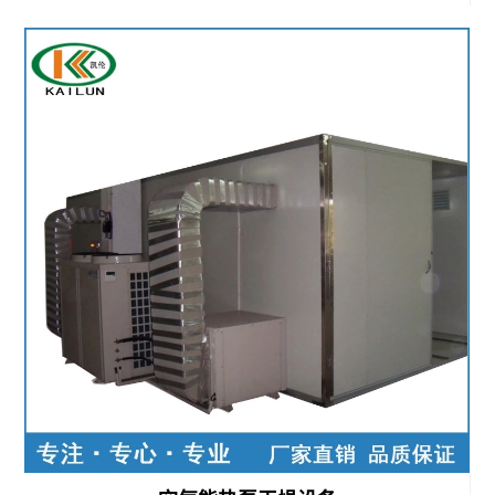
燥
燥
房
机
热
药
泵
品
烟
食
叶
品
干
真
燥
空
机
微
热
波
泵
干
佛
燥
香
设