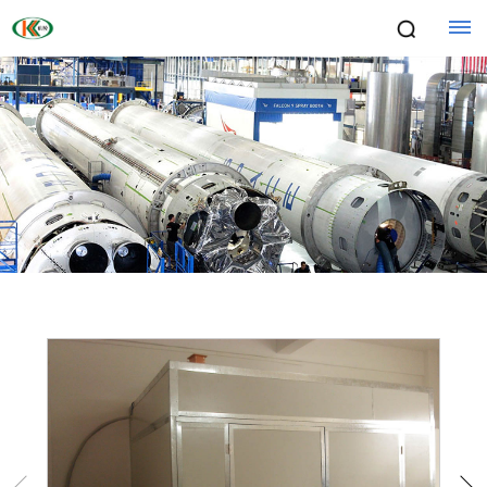
首
页
关
于
我
们
公
产
司
品
简
中