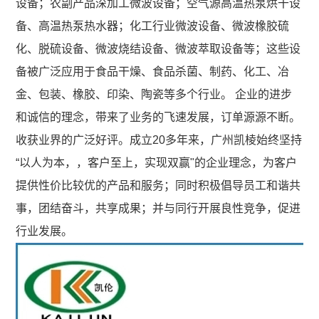
设备；农副产品深加工微波设备；空气源高温热泵烘干设
通
备
目
车
化
热
热
备、高温热泵热水器；化工行业微波设备、微波橡胶硫
风
微
工
间
化、脱硫设备、微波烧结设备、微波萃取设备等；这些设
泵
泵
智
波
行
备被广泛应用于食品干燥、食品杀菌、制药、化工、冶
干
技
慧
烧
设
业
金、包装、橡胶、印染、陶瓷等多个行业。 企业的进步
燥
系
结
术
食
和诚信的理念，带来了业务的飞速发展，订单源源不断。
备
设
统
设
收获业界的广泛好评。成立20多年来，广州凯棱始终坚持
品
工
玉
备
及
备
“以人为本，，客户至上，实现双赢"的企业理念，为客户
行
米
茶
人
装
微
提供性价比较优的产品和服务；同时积极倡导员工和谐共
业
馍
叶
备
事，团结奋斗，共享成果；并与同行开展良性竞争，促进
波
实
烘
烘
快
行业发展。
木
力
干
干
速
材
药
机
筛
烘
材
去
分
干