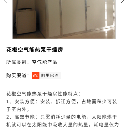
介
心
微
公
企
波
司
业
能
实
文
花椒空气能热泵干燥房
产
力
化
所属类别：空气能产品
科
新
品
购买渠道：
技
闻
微波
空
研
加热
中
花椒空气能热泵干燥房性能特点：
气
箱、
1、安装方便：安装、拆迁方便，占地面积少可装
发
心
能
于室内外；
微波
企
应
实
2、高效节能：只需消耗少量的电能，太阳能烘干
坑槽
产
业
用
机就可以在太阳能中吸收大量的热量，耗电量仅为