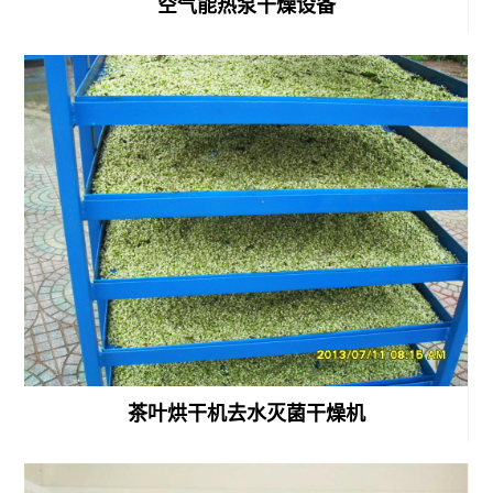
空气能热泵干燥设备
干
备
燥
肉
机
制
热
品
泵
食
纸
品
板
微
干
波
燥
高
机
效
茶叶烘干机去水灭菌干燥机
杀
菌
设