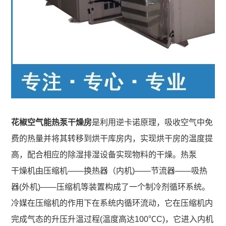
条
虾
试
波
烘
米
剂
氢
干
热
柜
氧
机
泵
化
广
干
镍
西
燥
干
腐
机
燥
花椒空气能热泵干燥房
是利用逆卡诺原理，吸收空气中免
竹
中
机
费的热量并将其转移到烘干库房内，实现烘干房的温度提
烘
药
高，配合相应的除湿排湿设备实现物料的干燥。热泵
旋
干
材
干燥机
由压缩机——换热器（内机)——节流器——吸热
转
机
干
器(外机)——压缩机等装置构成了一个制冷剂循环系统。
烘
燥
冷媒在压缩机的作用下在系统内循环流动，它在压缩机内
焙
机
完成气态的升压升温过程(温度高达100℃C)，它进入内机
干