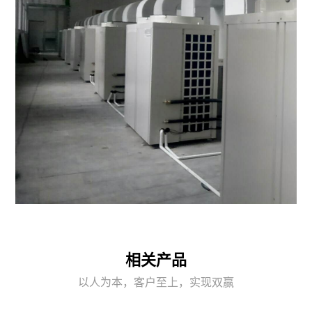
用
泵
设
衣
备
物
微
干
波
燥
电
机
池
海
材
产
料
品
干
虾
燥
相关产品
米
设
以人为本，客户至上，实现双赢
专
备
用