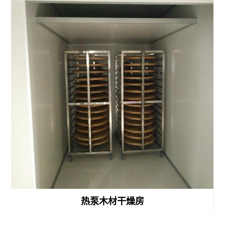
备
微
波
化
工
粉
体
料
干
燥
设
热泵木材干燥房
备