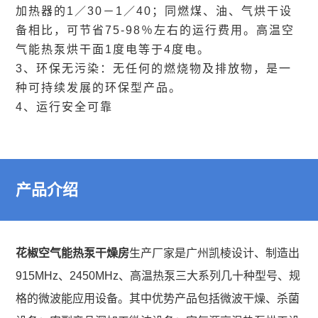
力
养护
加热器的1／30－1／40；同燃煤、油、气烘干设
品
资
案
车
备相比，可节省75-98％左右的运行费用。高温空
生
一
智
气能热泵烘干面1度电等于4度电。
微
讯
例
3、环保无污染：无任何的燃烧物及排放物，是一
产
体
智
联
波
能
种可持续发展的环保型产品。
行
式
加
热
4、运行安全可靠
能
系
产
空
业
再
工
产
我
气
品
生
资
设
能
品
们
智
沥
产品介绍
讯
烘
备
能
青
土
微
干
公
拌
木
实
波
机
章
合
工
花椒空气能热泵干燥房
生产厂家是广州凯棱设计、制造出
力
空
设
隧
915MHz、2450MHz、高温热泵三大系列几十种型号、规
站
程
气
Mus
格的微波能应用设备。其中优势产品包括微波干燥、杀菌
道
设
项
备
能