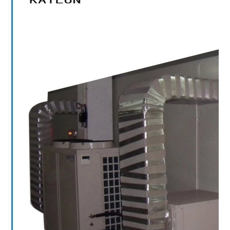
烘
水
检
机
干
灭
测
微
咸
菌
仪
波
鱼
干
危
盒
烘
燥
化
饭
干
机
品
加
茉
热
智
热
莉
泵
能
干
花
木
中
燥
烘
材
转
杀
干
干
仓
菌
机
燥
智
机
面
房
能
微