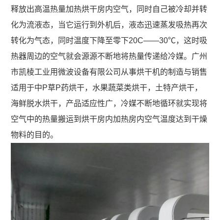
释放出高温热量加热烘干房内空气，同时自己被冷却并转
花
燥
化为流液态，当它运行到外机后，液态迅速蒸发吸热再次
椒
机
转化为气态，同时温度下降至零下20C―—30℃，这时吸
空
微
热器周边的空气就会源源不断地将热量传递给冷媒。广州
气
波
市凯棱工业用微波设备有限公司从事烘干机的制造与销售
能
茶
适用于中P草P药烘干，水果蔬菜类烘干，土特产烘干，
热
叶
海鲜脱水烘干，产品适应性广，冷媒不断地循环就实现将
泵
空气中的热量搬运到烘干房内加热房内空气温度达到干燥
杀
干
物料的目的。
青
燥
机
房
食
高
品
温
通
热